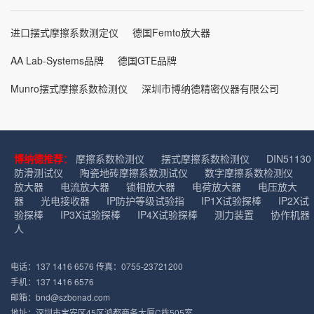
进口摆式摩擦系数测定仪
德国Femto放大器
AA Lab-Systems品牌
德国GTE品牌
Munro摆式摩擦系数检测仪
深圳市博纳德精密仪器有限公司
博纳德推荐：
摩擦系数检测仪
摆式摩擦系数检测仪
DIN51130
防滑测试仪
陶瓷地砖摩擦系数测试仪
数字摩擦系数检测仪
放大器
电流放大器
锁相放大器
电荷放大器
电压放大
器
光电接收器
IP防护等级试验指
IP1X试验探棒
IP2X试
验探棒
IP3X试验探棒
IP4X试验探棒
测力装置
协作机器
人
电话：137 1416 6576 传真：0755-23721200
手机：137 1416 6576
邮箱：bnd@szbonad.com
地址：深圳市宝安区45区鸿都商务大厦C栋505室