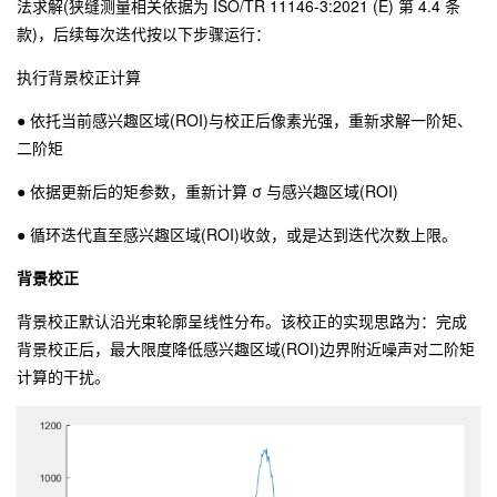
法求解(狭缝测量相关依据为 ISO/TR 11146-3:2021 (E) 第 4.4 条
款)，后续每次迭代按以下步骤运行：
执行背景校正计算
● 依托当前感兴趣区域(ROI)与校正后像素光强，重新求解一阶矩、
二阶矩
● 依据更新后的矩参数，重新计算 σ 与感兴趣区域(ROI)
● 循环迭代直至感兴趣区域(ROI)收敛，或是达到迭代次数上限。
背景校正
背景校正默认沿光束轮廓呈线性分布。该校正的实现思路为：完成
背景校正后，最大限度降低感兴趣区域(ROI)边界附近噪声对二阶矩
计算的干扰。