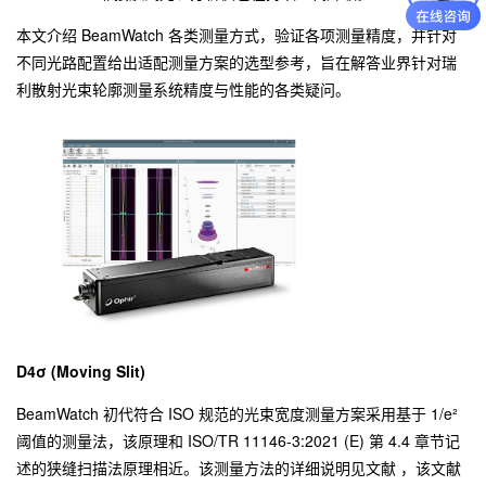
本文介绍 BeamWatch 各类测量方式，验证各项测量精度，并针对
不同光路配置给出适配测量方案的选型参考，旨在解答业界针对瑞
利散射光束轮廓测量系统精度与性能的各类疑问。
D4σ (Moving Slit)
BeamWatch 初代符合 ISO 规范的光束宽度测量方案采用基于 1/e²
阈值的测量法，该原理和 ISO/TR 11146-3:2021 (E) 第 4.4 章节记
述的狭缝扫描法原理相近。该测量方法的详细说明见文献 ，该文献