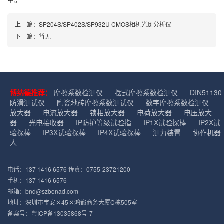
上一篇：SP204S/SP402S/SP932U CMOS相机光斑分析仪
下一篇：暂无
博纳德推荐：
摩擦系数检测仪
摆式摩擦系数检测仪
DIN51130
防滑测试仪
陶瓷地砖摩擦系数测试仪
数字摩擦系数检测仪
放大器
电流放大器
锁相放大器
电荷放大器
电压放大
器
光电接收器
IP防护等级试验指
IP1X试验探棒
IP2X试
验探棒
IP3X试验探棒
IP4X试验探棒
测力装置
协作机器
人
电话：137 1416 6576 传真：0755-23721200
手机：137 1416 6576
邮箱：bnd@szbonad.com
地址：深圳市宝安区45区鸿都商务大厦C栋505室
备案号：
粤ICP备13035868号-7