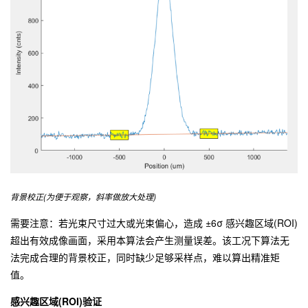
背景校正(为便于观察，斜率做放大处理)
需要注意：若光束尺寸过大或光束偏心，造成 ±6σ 感兴趣区域(ROI)
超出有效成像画面，采用本算法会产生测量误差。该工况下算法无
法完成合理的背景校正，同时缺少足够采样点，难以算出精准矩
值。
感兴趣区域(ROI)验证