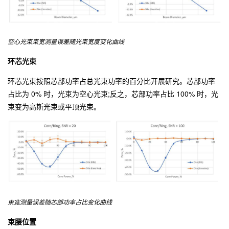
空心光束束宽测量误差随光束宽度变化曲线
环芯光束
环芯光束按照芯部功率占总光束功率的百分比开展研究。芯部功率
占比为 0% 时，光束为空心光束;反之，芯部功率占比 100% 时，光
束变为高斯光束或平顶光束。
束宽测量误差随芯部功率占比变化曲线
束腰位置