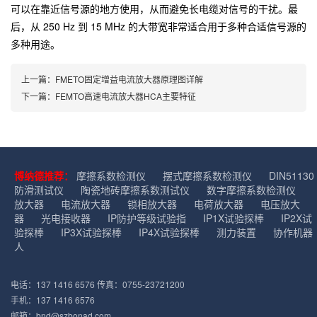
可以在靠近信号源的地方使用，从而避免长电缆对信号的干扰。最
后，从 250 Hz 到 15 MHz 的大带宽非常适合用于多种合适信号源的
多种用途。
上一篇：FMETO固定增益电流放大器原理图详解
下一篇：FEMTO高速电流放大器HCA主要特征
博纳德推荐：
摩擦系数检测仪
摆式摩擦系数检测仪
DIN51130
防滑测试仪
陶瓷地砖摩擦系数测试仪
数字摩擦系数检测仪
放大器
电流放大器
锁相放大器
电荷放大器
电压放大
器
光电接收器
IP防护等级试验指
IP1X试验探棒
IP2X试
验探棒
IP3X试验探棒
IP4X试验探棒
测力装置
协作机器
人
电话：137 1416 6576 传真：0755-23721200
手机：137 1416 6576
邮箱：bnd@szbonad.com