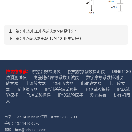
上一篇：电流,电压,电荷放大器区别是什么？
下一篇：电荷放大器HQA-15M-10T的主要特征
博纳德推荐：
摩擦系数检测仪
摆式摩擦系数检测仪
DIN51130
防滑测试仪
陶瓷地砖摩擦系数测试仪
数字摩擦系数检测仪
放大器
电流放大器
锁相放大器
电荷放大器
电压放大
器
光电接收器
IP防护等级试验指
IP1X试验探棒
IP2X试
验探棒
IP3X试验探棒
IP4X试验探棒
测力装置
协作机器
人
电话：137 1416 6576 传真：0755-23721200
手机：137 1416 6576
邮箱：bnd@szbonad.com