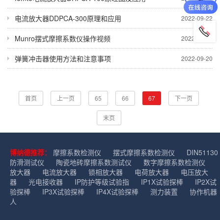
电流放大器DDPCA-300原理和应用
2022-09-22
Munro摆式摩擦系数仪操作视频
2022-09-21
弹簧冲击器使用方法和注意事项
2022-09-20
首页
上一页
65
66
67
下一页
末页
博纳德推荐：
摩擦系数检测仪
摆式摩擦系数检测仪
DIN51130
防滑测试仪
陶瓷地砖摩擦系数测试仪
数字摩擦系数检测仪
放大器
电流放大器
锁相放大器
电荷放大器
电压放大
器
光电接收器
IP防护等级试验指
IP1X试验探棒
IP2X试
验探棒
IP3X试验探棒
IP4X试验探棒
测力装置
协作机器
人