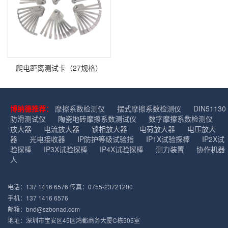
爬电距离测试卡（27规格）
博纳德推荐：
摩擦系数检测仪
摆式摩擦系数检测仪
DIN51130
防滑测试仪
陶瓷地砖摩擦系数测试仪
数字摩擦系数检测仪
放大器
电流放大器
锁相放大器
电荷放大器
电压放大
器
光电接收器
IP防护等级试验指
IP1X试验探棒
IP2X试
验探棒
IP3X试验探棒
IP4X试验探棒
测力装置
协作机器
人
电话：137 1416 6576 传真：0755-23721200
手机：137 1416 6576
邮箱：bnd@szbonad.com
地址：深圳市宝安区45区鸿都商务大厦C栋505室